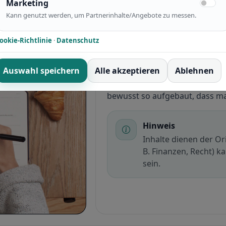
Marketing
Kann genutzt werden, um Partnerinhalte/Angebote zu messen.
ookie-Richtlinie
·
Datenschutz
Für wen ist Schritt Fre
Für Leserinnen und Leser, die 
Auswahl speichern
Alle akzeptieren
Ablehnen
Kultur“, ohne Übertreibungen 
bewusst so aufgebaut, dass ma
Hinweis
Inhalte dienen der Ori
B. Finanzen, Recht) k
sein.