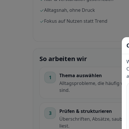
Alltagsnah, ohne Druck
Fokus auf Nutzen statt Trend
So arbeiten wir
W
O
Thema auswählen
a
1
Alltagsprobleme, die häufig v
sind.
Prüfen & strukturieren
3
Überschriften, Absätze, saubere
liest.