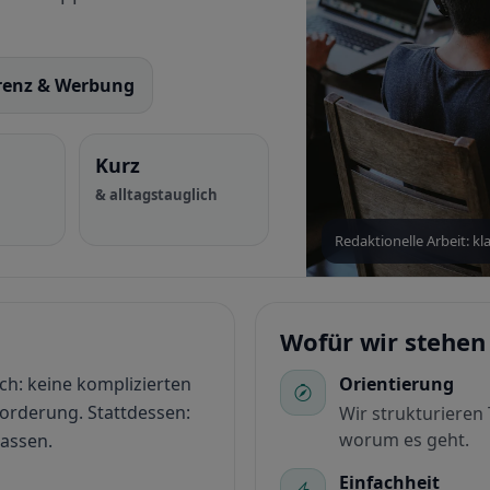
renz & Werbung
Kurz
& alltagstauglich
Redaktionelle Arbeit: kla
Wofür wir stehen
h: keine komplizierten
Orientierung
orderung. Stattdessen:
Wir strukturieren
worum es geht.
lassen.
Einfachheit