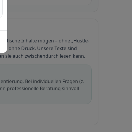
i?
praktische Inhalte mögen – ohne „Hustle-
und ohne Druck. Unsere Texte sind
n sie auch zwischendurch lesen kann.
entierung. Bei individuellen Fragen (z.
ann professionelle Beratung sinnvoll