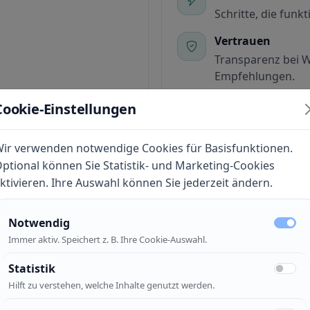
Schritte, die funkt
Vertrauen
Transparenz bei 
Empfehlungen.
Cookie-Einstellungen
ir verwenden notwendige Cookies für Basisfunktionen.
ptional können Sie Statistik- und Marketing-Cookies
Einfach erklären
ktivieren. Ihre Auswahl können Sie jederzeit ändern.
2
orkommen – und lösbar
Kurz, klar, mit Beis
Notwendig
Immer aktiv. Speichert z. B. Ihre Cookie-Auswahl.
Transparenz
Statistik
4
 Logik – damit es sich gut
Wenn Inhalte werbl
Hilft zu verstehen, welche Inhalte genutzt werden.
sichtbar.