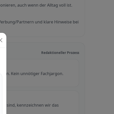
ionieren, auch wenn der Alltag voll ist.
Werbung/Partnern und klare Hinweise bei
Redaktioneller Prozess
pielen. Kein unnötiger Fachjargon.
ich sind, kennzeichnen wir das