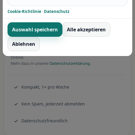
Cookie-Richtlinie
·
Datenschutz
Anmelden
Auswahl speichern
Alle akzeptieren
Ich habe die
Datenschutzerklärung
und die
Nutzungsbedingungen
gelesen und akzeptiere sie.
Ablehnen
Wenn keine E-Mail ankommt, prüfen Sie bitte den Spam-
Ordner.
Mehr dazu in unserer
Datenschutzerklärung
.
✓
Kompakt, 1× pro Woche
✓
Kein Spam, jederzeit abmelden
✓
Datenschutzfreundlich