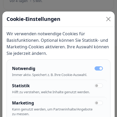
vor 4 Tagen
5 Min.
Cookie-Einstellungen
Wir verwenden notwendige Cookies für
Basisfunktionen. Optional können Sie Statistik- und
Marketing-Cookies aktivieren. Ihre Auswahl können
Sie jederzeit ändern.
Notwendig
Newsletter
Immer aktiv. Speichert z. B. Ihre Cookie-Auswahl.
Einmal pro Woche: kurze
Statistik
Tipps, die wirklich helfen
Hilft zu verstehen, welche Inhalte genutzt werden.
Tools, Alltag, Geld im Haushalt — kompakt,
Marketing
verständlich, ohne Spam. Abmelden jederzeit möglich.
Kann genutzt werden, um Partnerinhalte/Angebote
zu messen.